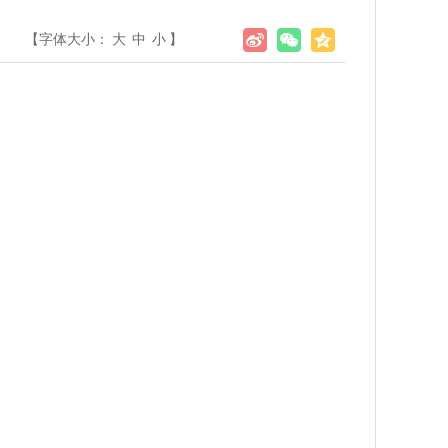
【字体大小：
大
中
小
】